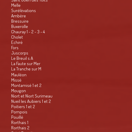
Melle
Surélévations
Ambère
Bressuire
Buxerolle
Chauray 1 - 2 - 3 - 4
Cholet
Echiré
Fors
Juscorps
Le Breuil s A
La Faute sur Mer
La Tranche sur M
Mauléon
Missé
Montamisé 1 et 2
Mougon
Niort et Niort Surimeau
Nueil les Aubiers 1 et 2
Poitiers 1 et 2
Pompois
Pouillé
Rorthais 1
Rorthais 2