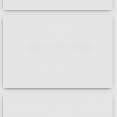
L'ÉQUIPE
Lire la suite... >
L'équipe actuelle se compose de trois charpentiers et
trois apprentis ( absentes sur ...[]
LES FOUS DE LA CHARPENTE FONT LEUR
RETOUR