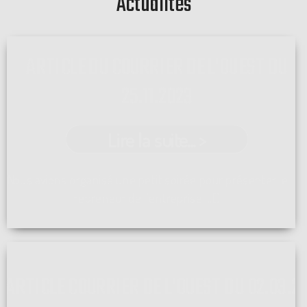
Actualités
ARTICLE DU COURRIER DE L'OUEST DU
25.11.2023
Lire la suite... >
Nous avions organisé une petit soirée pour présenter le
repreneur de l'entreprise ...[]
ARTICLE COURRIER DE L'OUEST DU 02.03.2