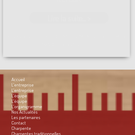
Lire la suite... >
Les 5 et 6 juin 2026, l'équipe de Charpente Cardineau a
participé à la très ...[]
Accueil
L'entreprise
L'entreprise
L'équipe
L'équipe
L'organigramme
Nos Actualités
Les partenaires
Contact
Charpente
Charpentes traditionnelles