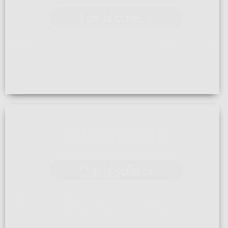
Lire la suite... >
Une Tour coiffée pour des siécles. C'est le titre choisi par
le Courrier de ...[]
NOUVELLE ACTIVITÉ
Lire la suite... >
Après une formation en 2023, et la mise à jour de
notre assurance décennale, ...[]