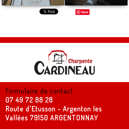
Save
Formulaire de contact
07 49 72 88 28
Route d'Etusson - Argenton les
Vallées
79150 ARGENTONNAY