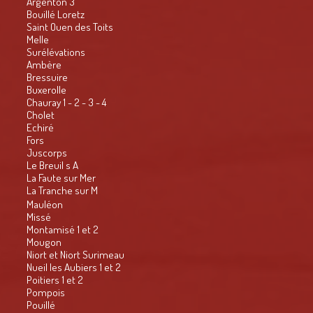
Argenton 3
Bouillé Loretz
Saint Ouen des Toits
Melle
Surélévations
Ambère
Bressuire
Buxerolle
Chauray 1 - 2 - 3 - 4
Cholet
Echiré
Fors
Juscorps
Le Breuil s A
La Faute sur Mer
La Tranche sur M
Mauléon
Missé
Montamisé 1 et 2
Mougon
Niort et Niort Surimeau
Nueil les Aubiers 1 et 2
Poitiers 1 et 2
Pompois
Pouillé