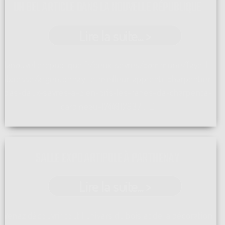
UN BEL ARTICLE DANS LA NOUVELLE RÉPUBLIQUE
Lire la suite... >
lanouvellerepublique.fr/deux-sevres/commune/faye-l-
abbesse/argentonnay-le-meilleur-apprenti-charpentier-
des-deux-sevres-a-bien-pris-les-renes-de-charpente-
cardineau-1744817937 ...[]
SALLE EXPO ARTIPOLE À PARTHENAY
Lire la suite... >
Venez découvrir tout l'univers du bois et de la décoration