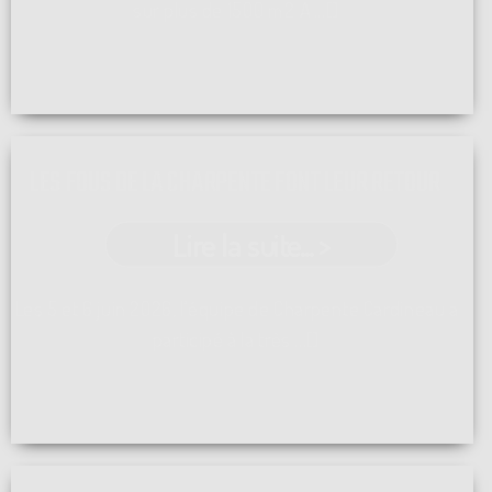
sur plus de 1500 m2 A ...[]
LES FOUS DE LA CHARPENTE FONT LEUR RETOUR
Lire la suite... >
Les 5 et 6 juin 2026, l'équipe de Charpente Cardineau a
participé à la très ...[]