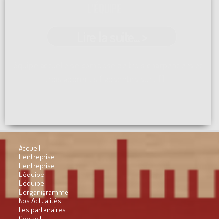
L'ÉQUIPE
Lire la suite... >
L'équipe actuelle se compose de trois charpentiers et
trois apprentis ( absentes sur ...[]
Accueil
L'entreprise
L'entreprise
L'équipe
L'équipe
L'organigramme
Nos Actualités
Les partenaires
Contact