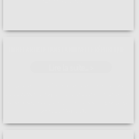
participé à la très ...[]
UN BEL ARTICLE DANS LA NOUVELLE RÉPUBLIQUE
Lire la suite... >
lanouvellerepublique.fr/deux-sevres/commune/faye-l-
abbesse/argentonnay-le-meilleur-apprenti-charpentier-
des-deux-sevres-a-bien-pris-les-renes-de-charpente-
cardineau-1744817937 ...[]