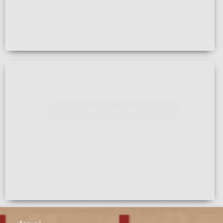
sur plus de 1500 m2 A ...[]
ARTICLE DU COURRIER DE L'OUEST DU 25.11.2023
Lire la suite... >
Nous avions organisé une petit soirée pour présenter le
repreneur de l'entreprise ...[]
Accueil