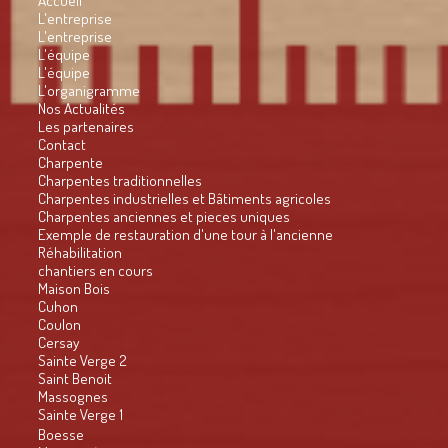
L'entreprise
L'entreprise
L'équipe
L'équipe
L'organigramme
Nos Actualités
Les partenaires
Contact
Charpente
Charpentes traditionnelles
Charpentes industrielles et Bâtiments agricoles
Charpentes anciennes et pieces uniques
Exemple de restauration d'une tour à l'ancienne
Réhabilitation
chantiers en cours
Maison Bois
Cuhon
Coulon
Cersay
Sainte Verge 2
Saint Benoit
Massognes
Sainte Verge 1
Boesse