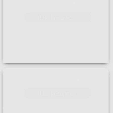
ARTICLE COURRIER DE L'OUEST DU 02.03.23
Lire la suite... >
Une Tour coiffée pour des siécles. C'est le titre choisi par
le Courrier de ...[]
SALLE EXPO ARTIPOLE À PARTHENAY
Lire la suite... >
Venez découvrir tout l'univers du bois et de la décoration