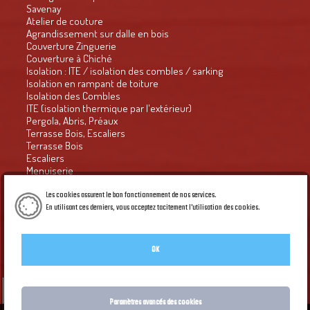
Savenay
Atelier de couture
Agrandissement sur dalle en bois
Couverture Zinguerie
Couverture à Chiché
Isolation : ITE / isolation des combles / sarking
Isolation en rampant de toiture
Isolation des Combles
ITE (isolation thermique par l'extérieur)
Pergola, Abris, Préaux
Terrasse Bois, Escaliers
Terrasse Bois
Escaliers
Menuiserie
Presse
Habitat groupé - Habitat naturel n° 63
Les cookies assurent le bon fonctionnement de nos services.
Le Petit Economiste
En utilisant ces derniers, vous acceptez tacitement l'utilisation des cookies.
en savoir Plus
Courrier de l'ouest 2016
CO du 17.12.16 : le retour de la croix et du coq
Bulletin municipal
OK
Galerie PIED DE PAGE du site
Création Créaprime
Accueil
Paramètres avancés des cookies