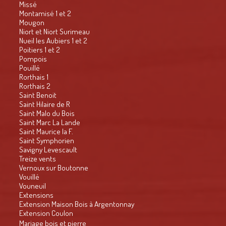
Missé
Montamisé 1 et 2
Mougon
Niort et Niort Surimeau
Nueil les Aubiers 1 et 2
Poitiers 1 et 2
Pompois
Pouillé
Rorthais 1
Rorthais 2
Saint Benoit
Saint Hilaire de R
Saint Malo du Bois
Saint Marc La Lande
Saint Maurice la F.
Saint Symphorien
Savigny Levescault
Treize vents
Vernoux sur Boutonne
Vouillé
Vouneuil
Extensions
Extension Maison Bois à Argentonnay
Extension Coulon
Mariage bois et pierre