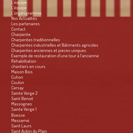
L'équipe
L'équipe
L'organigramme
Nos Actualités
Les partenaires
Contact
Charpente
Charpentes traditionnelles
Charpentes industrielles et Bâtiments agricoles
Charpentes anciennes et pieces uniques
Exemple de restauration d'une tour à l'ancienne
Réhabilitation
chantiers en cours
Maison Bois
Cuhon
Coulon
Cersay
Sainte Verge 2
Saint Benoit
Massognes
Sainte Verge 1
Boesse
Messemé
Saint Laurs
Saint Aubin du Plain