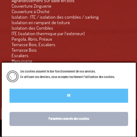
Agrandissement sur dalle en bois
Couverture Zinguerie
Couverture à Chiché
Isolation : ITE / isolation des combles / sarking
Isolation en rampant de toiture
Isolation des Combles
ITE (isolation thermique par l'extérieur)
Pergola, Abris, Préaux
Terrasse Bois, Escaliers
Terrasse Bois
Escaliers
Menuiserie
Presse
Habitat groupé - Habitat naturel n° 63
Les cookies assurent le bon fonctionnement de nos services.
Le Petit Economiste
En utilisant ces derniers, vous acceptez tacitement l'utilisation des cookies.
en savoir Plus
Courrier de l'ouest 2016
CO du 17.12.16 : le retour de la croix et du coq
Bulletin municipal
OK
Galerie PIED DE PAGE du site
Création Créaprime
Accueil
Paramètres avancés des cookies
Mentions légales
Politique de confidentialité