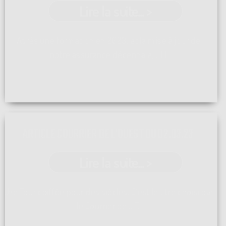
Lire la suite... >
Après une formation en 2023, et la mise à jour de
notre assurance décennale, ...[]
ARTICLE COURRIER DE L'OUEST DU 02.03.23
Lire la suite... >
Une Tour coiffée pour des siécles. C'est le titre choisi par
le Courrier de ...[]