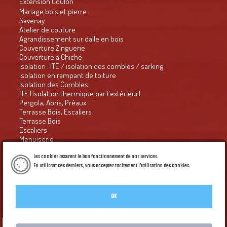
Extension Coulon
Mariage bois et pierre
Savenay
Atelier de couture
Agrandissement sur dalle en bois
Couverture Zinguerie
Couverture à Chiché
Isolation : ITE / isolation des combles / sarking
Isolation en rampant de toiture
Isolation des Combles
ITE (isolation thermique par l'extérieur)
Pergola, Abris, Préaux
Terrasse Bois, Escaliers
Terrasse Bois
Escaliers
Menuiserie
Presse
Habitat groupé - Habitat naturel n° 63
Les cookies assurent le bon fonctionnement de nos services.
Le Petit Economiste
En utilisant ces derniers, vous acceptez tacitement l'utilisation des cookies.
en savoir Plus
Courrier de l'ouest 2016
CO du 17.12.16 : le retour de la croix et du coq
Bulletin municipal
OK
Galerie PIED DE PAGE du site
Création Créaprime