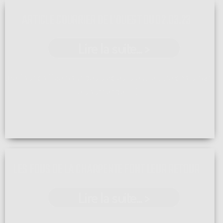
ARTICLE COURRIER DE L'OUEST DU 02.03.23
Lire la suite... >
Une Tour coiffée pour des siécles. C'est le titre choisi par
le Courrier de ...[]
LES FOUS DE LA CHARPENTE FONT LEUR RETOUR
Lire la suite... >