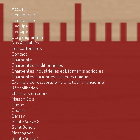
Accueil
L'entreprise
L'entreprise
L'équipe
L'équipe
L'organigramme
Nos Actualités
Les partenaires
Contact
Charpente
Charpentes traditionnelles
Charpentes industrielles et Bâtiments agricoles
Charpentes anciennes et pieces uniques
Exemple de restauration d'une tour à l'ancienne
Réhabilitation
chantiers en cours
Maison Bois
Cuhon
Coulon
Cersay
Sainte Verge 2
Saint Benoit
Massognes
Sainte Verge 1