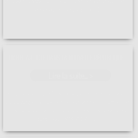
Nous avions organisé une petit soirée pour présenter le
repreneur de l'entreprise ...[]
UN BEL ARTICLE DANS LA NOUVELLE RÉPUBLIQUE
Lire la suite... >
lanouvellerepublique.fr/deux-sevres/commune/faye-l-
abbesse/argentonnay-le-meilleur-apprenti-charpentier-
des-deux-sevres-a-bien-pris-les-renes-de-charpente-
cardineau-1744817937 ...[]