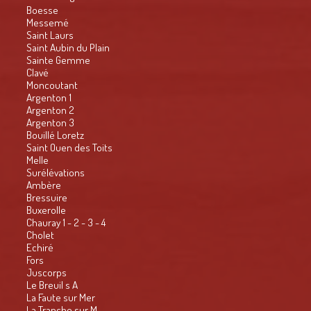
Boesse
Messemé
Saint Laurs
Saint Aubin du Plain
Sainte Gemme
Clavé
Moncoutant
Argenton 1
Argenton 2
Argenton 3
Bouillé Loretz
Saint Ouen des Toits
Melle
Surélévations
Ambère
Bressuire
Buxerolle
Chauray 1 - 2 - 3 - 4
Cholet
Echiré
Fors
Juscorps
Le Breuil s A
La Faute sur Mer
La Tranche sur M