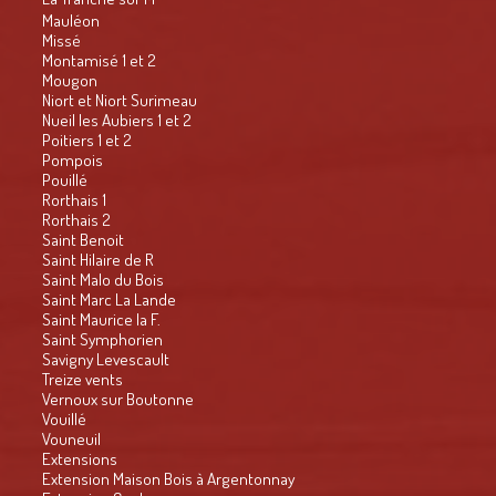
Mauléon
Missé
Montamisé 1 et 2
Mougon
Niort et Niort Surimeau
Nueil les Aubiers 1 et 2
Poitiers 1 et 2
Pompois
Pouillé
Rorthais 1
Rorthais 2
Saint Benoit
Saint Hilaire de R
Saint Malo du Bois
Saint Marc La Lande
Saint Maurice la F.
Saint Symphorien
Savigny Levescault
Treize vents
Vernoux sur Boutonne
Vouillé
Vouneuil
Extensions
Extension Maison Bois à Argentonnay