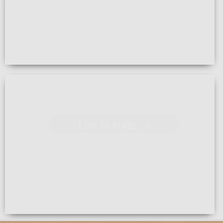
Les 5 et 6 juin 2026, l'équipe de Charpente Cardineau a
participé à la très ...[]
L'ÉQUIPE
Lire la suite... >
L'équipe actuelle se compose de trois charpentiers et
trois apprentis ( absentes sur ...[]