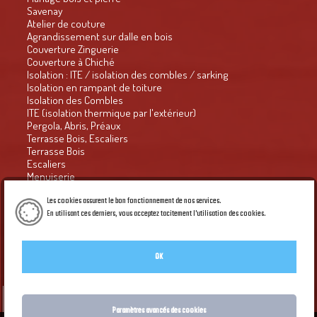
Savenay
Atelier de couture
Agrandissement sur dalle en bois
Couverture Zinguerie
Couverture à Chiché
Isolation : ITE / isolation des combles / sarking
Isolation en rampant de toiture
Isolation des Combles
ITE (isolation thermique par l'extérieur)
Pergola, Abris, Préaux
Terrasse Bois, Escaliers
Terrasse Bois
Escaliers
Menuiserie
Presse
Les cookies assurent le bon fonctionnement de nos services.
Habitat groupé - Habitat naturel n° 63
En utilisant ces derniers, vous acceptez tacitement l'utilisation des cookies.
en savoir Plus
Le Petit Economiste
Courrier de l'ouest 2016
CO du 17.12.16 : le retour de la croix et du coq
Bulletin municipal
OK
Galerie PIED DE PAGE du site
Création Créaprime
Accueil
Paramètres avancés des cookies