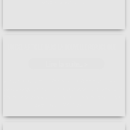
participé à la très ...[]
UN BEL ARTICLE DANS LA NOUVELLE RÉPUBLIQUE
Lire la suite... >
lanouvellerepublique.fr/deux-sevres/commune/faye-l-
abbesse/argentonnay-le-meilleur-apprenti-charpentier-
des-deux-sevres-a-bien-pris-les-renes-de-charpente-
cardineau-1744817937 ...[]