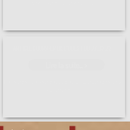
repreneur de l'entreprise ...[]
ARTICLE COURRIER DE L'OUEST DU 02.03.23
Lire la suite... >
Une Tour coiffée pour des siécles. C'est le titre choisi par
le Courrier de ...[]