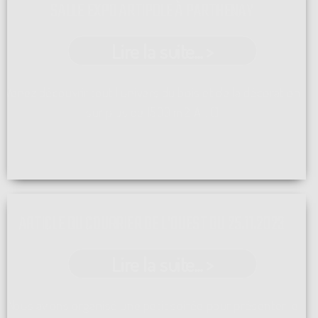
SALLE EXPO ARTIPOLE À PARTHENAY
Lire la suite... >
Venez découvrir tout l'univers du bois et de la décoration
sur plus de 1500 m2 A ...[]
ARTICLE DU COURRIER DE L'OUEST DU 25.11.2023
Lire la suite... >
Nous avions organisé une petit soirée pour présenter le