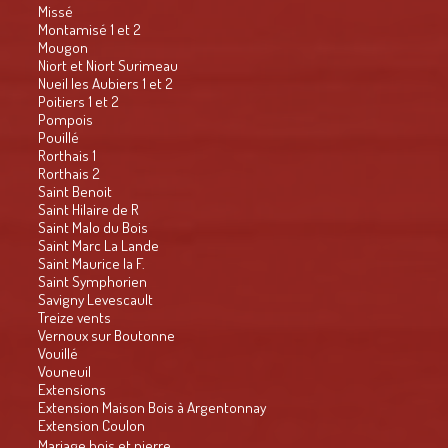
Missé
Montamisé 1 et 2
Mougon
Niort et Niort Surimeau
Nueil les Aubiers 1 et 2
Poitiers 1 et 2
Pompois
Pouillé
Rorthais 1
Rorthais 2
Saint Benoit
Saint Hilaire de R
Saint Malo du Bois
Saint Marc La Lande
Saint Maurice la F.
Saint Symphorien
Savigny Levescault
Treize vents
Vernoux sur Boutonne
Vouillé
Vouneuil
Extensions
Extension Maison Bois à Argentonnay
Extension Coulon
Mariage bois et pierre