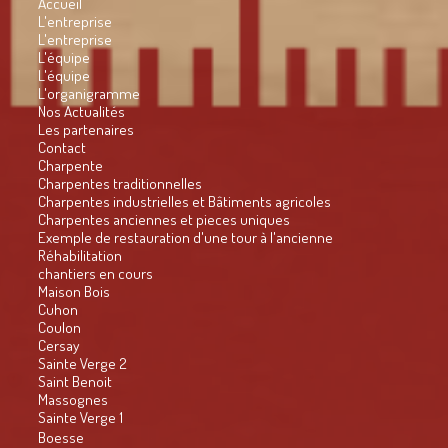
Accueil
L'entreprise
L'entreprise
L'équipe
L'équipe
L'organigramme
Nos Actualités
Les partenaires
Contact
Charpente
Charpentes traditionnelles
Charpentes industrielles et Bâtiments agricoles
Charpentes anciennes et pieces uniques
Exemple de restauration d'une tour à l'ancienne
Réhabilitation
chantiers en cours
Maison Bois
Cuhon
Coulon
Cersay
Sainte Verge 2
Saint Benoit
Massognes
Sainte Verge 1
Boesse