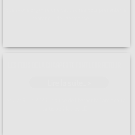
Nous avions organisé une petit soirée pour présenter le
repreneur de l'entreprise ...[]
LES FOUS DE LA CHARPENTE FONT LEUR RETOUR
Lire la suite... >
Les 5 et 6 juin 2026, l'équipe de Charpente Cardineau a
participé à la très ...[]