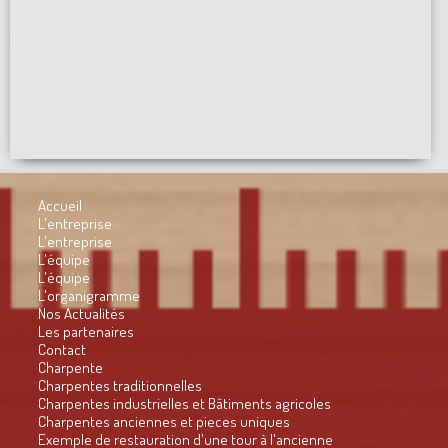
Venez découvrir tout l'univers du bois et de la décoration
sur plus de 1500 m2 A ...[]
Accueil
L'entreprise
L'entreprise
L'équipe
L'équipe
L'organigramme
Nos Actualités
Les partenaires
Contact
Charpente
Charpentes traditionnelles
Charpentes industrielles et Bâtiments agricoles
Charpentes anciennes et pieces uniques
Exemple de restauration d'une tour à l'ancienne