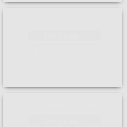
L'ÉQUIPE
Lire la suite... >
L'équipe actuelle se compose de trois charpentiers et
trois apprentis ( absentes sur ...[]
SALLE EXPO ARTIPOLE À PARTHENAY
Lire la suite... >