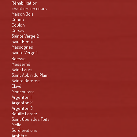
Réhabilitation
chantiers en cours
Maison Bois
Cuhon
Coulon
Cersay
Sainte Verge 2
Saint Benoit
Massognes
Sainte Verge 1
Boesse
Messemé
Saint Laurs
Saint Aubin du Plain
Sainte Gemme
Clavé
Moncoutant
Argenton 1
Argenton 2
Argenton 3
Bouillé Loretz
Saint Ouen des Toits
Melle
Surélévations
Ambère