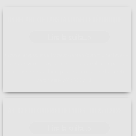
UN BEL ARTICLE DANS LA NOUVELLE RÉPUBLIQUE
Lire la suite... >
lanouvellerepublique.fr/deux-sevres/commune/faye-l-
abbesse/argentonnay-le-meilleur-apprenti-charpentier-
des-deux-sevres-a-bien-pris-les-renes-de-charpente-
cardineau-1744817937 ...[]
ARTICLE DU COURRIER DE L'OUEST DU 25.11.2023
Lire la suite... >