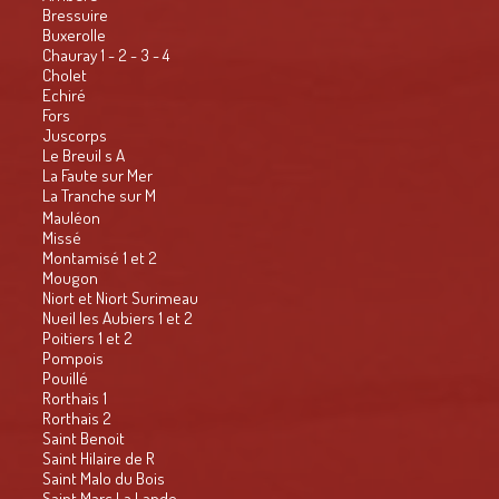
Bressuire
Buxerolle
Chauray 1 - 2 - 3 - 4
Cholet
Echiré
Fors
Juscorps
Le Breuil s A
La Faute sur Mer
La Tranche sur M
Mauléon
Missé
Montamisé 1 et 2
Mougon
Niort et Niort Surimeau
Nueil les Aubiers 1 et 2
Poitiers 1 et 2
Pompois
Pouillé
Rorthais 1
Rorthais 2
Saint Benoit
Saint Hilaire de R
Saint Malo du Bois
Saint Marc La Lande