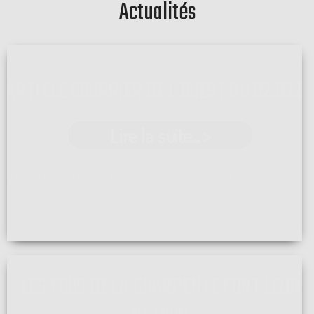
Actualités
ARTICLE COURRIER DE L'OUEST DU 02.03.2
Lire la suite... >
Une Tour coiffée pour des siécles. C'est le titre choisi par
le Courrier de ...[]
LES FOUS DE LA CHARPENTE FONT LEUR