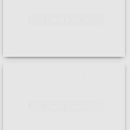
RETOUR
Lire la suite... >
Les 5 et 6 juin 2026, l'équipe de Charpente Cardineau a
participé à la très ...[]
UN BEL ARTICLE DANS LA NOUVELLE
RÉPUBLIQUE
Lire la suite... >
lanouvellerepublique.fr/deux-sevres/commune/faye-l-