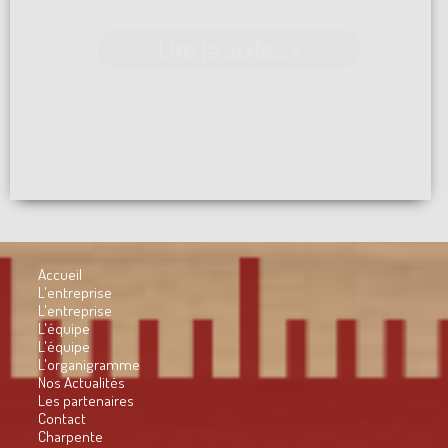
Lire la suite... >
L'équipe actuelle se compose de trois charpentiers et
trois apprentis ( absentes sur ...[]
Accueil
L'entreprise
L'entreprise
L'équipe
L'équipe
L'organigramme
Nos Actualités
Les partenaires
Contact
Charpente