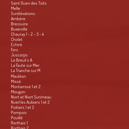
Saint Ouen des Toits
Melle
Surélévations
Ambère
Bressuire
Buxerolle
Chauray 1 - 2 - 3 - 4
Cholet
Echiré
Fors
Juscorps
Le Breuil s A
La Faute sur Mer
La Tranche sur M
Mauléon
Missé
Montamisé 1 et 2
Mougon
Niort et Niort Surimeau
Nueil les Aubiers 1 et 2
Poitiers 1 et 2
Pompois
Pouillé
Rorthais 1
Rorthais 2