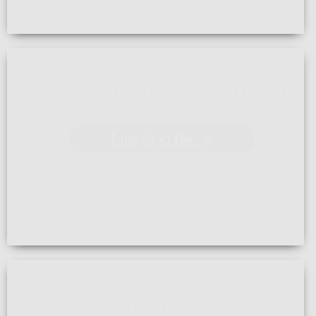
abbesse/argentonnay-le-meilleur-apprenti-charpentier-
des-deux-sevres-a-bien-pris-les-renes-de-charpente-
cardineau-1744817937 ...[]
SALLE EXPO ARTIPOLE À PARTHENAY
Lire la suite... >
Venez découvrir tout l'univers du bois et de la décoration
sur plus de 1500 m2 A ...[]
L'ÉQUIPE