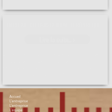
UN BEL ARTICLE DANS LA NOUVELLE RÉPUBLIQUE
Lire la suite... >
lanouvellerepublique.fr/deux-sevres/commune/faye-l-
abbesse/argentonnay-le-meilleur-apprenti-charpentier-
des-deux-sevres-a-bien-pris-les-renes-de-charpente-
cardineau-1744817937 ...[]
Accueil
L'entreprise
L'entreprise
L'équipe