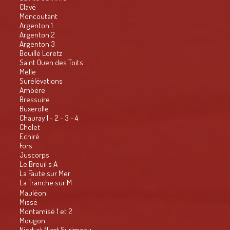
Clavé
Moncoutant
Argenton 1
Argenton 2
Argenton 3
Bouillé Loretz
Saint Ouen des Toits
Melle
Surélévations
Ambère
Bressuire
Buxerolle
Chauray 1 - 2 - 3 - 4
Cholet
Echiré
Fors
Juscorps
Le Breuil s A
La Faute sur Mer
La Tranche sur M
Mauléon
Missé
Montamisé 1 et 2
Mougon
Niort et Niort Surimeau