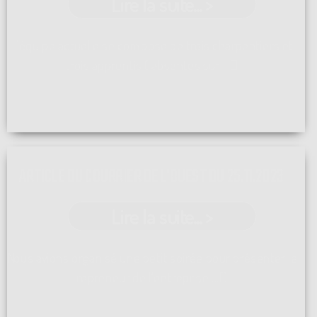
Lire la suite... >
L'équipe actuelle se compose de trois charpentiers et
trois apprentis ( absentes sur ...[]
ARTICLE DU COURRIER DE L'OUEST DU 25.11.2023
Lire la suite... >
Nous avions organisé une petit soirée pour présenter le
repreneur de l'entreprise ...[]