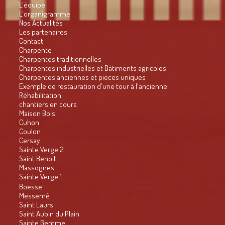
L'équipe
L'organigramme
Nos Actualités
Les partenaires
Contact
Charpente
Charpentes traditionnelles
Charpentes industrielles et Bâtiments agricoles
Charpentes anciennes et pieces uniques
Exemple de restauration d'une tour à l'ancienne
Réhabilitation
chantiers en cours
Maison Bois
Cuhon
Coulon
Cersay
Sainte Verge 2
Saint Benoit
Massognes
Sainte Verge 1
Boesse
Messemé
Saint Laurs
Saint Aubin du Plain
Sainte Gemme