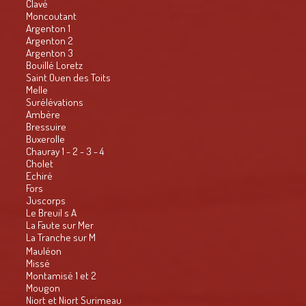
Clavé
Moncoutant
Argenton 1
Argenton 2
Argenton 3
Bouillé Loretz
Saint Ouen des Toits
Melle
Surélévations
Ambère
Bressuire
Buxerolle
Chauray 1 - 2 - 3 - 4
Cholet
Echiré
Fors
Juscorps
Le Breuil s A
La Faute sur Mer
La Tranche sur M
Mauléon
Missé
Montamisé 1 et 2
Mougon
Niort et Niort Surimeau