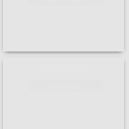
Les 5 et 6 juin 2026, l'équipe de Charpente Cardineau a
participé à la très ...[]
NOUVELLE ACTIVITÉ
Lire la suite... >
Après une formation en 2023, et la mise à jour de
notre assurance décennale, ...[]