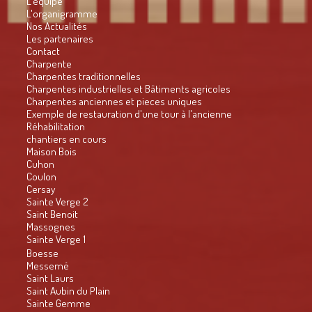
L'équipe
L'organigramme
Nos Actualités
Les partenaires
Contact
Charpente
Charpentes traditionnelles
Charpentes industrielles et Bâtiments agricoles
Charpentes anciennes et pieces uniques
Exemple de restauration d'une tour à l'ancienne
Réhabilitation
chantiers en cours
Maison Bois
Cuhon
Coulon
Cersay
Sainte Verge 2
Saint Benoit
Massognes
Sainte Verge 1
Boesse
Messemé
Saint Laurs
Saint Aubin du Plain
Sainte Gemme