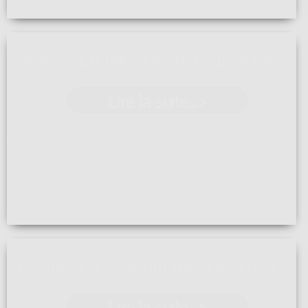
UN BEL ARTICLE DANS LA NOUVELLE RÉPUBLIQUE
Lire la suite... >
lanouvellerepublique.fr/deux-sevres/commune/faye-l-
abbesse/argentonnay-le-meilleur-apprenti-charpentier-
des-deux-sevres-a-bien-pris-les-renes-de-charpente-
cardineau-1744817937 ...[]
LES FOUS DE LA CHARPENTE FONT LEUR RETOUR
Lire la suite... >