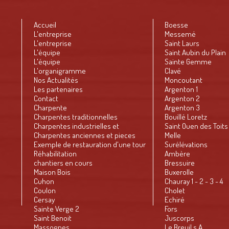
Nous avions organisé une petit soirée
pour présenter le repreneur de
Accueil
Boesse
l'entreprise ...[]
L'entreprise
Messemé
Lire la suite... >
L'entreprise
Saint Laurs
L'équipe
Saint Aubin du Plain
L'équipe
Sainte Gemme
L'organigramme
Clavé
Nos Actualités
Moncoutant
Salle Expo Artipole à Parthenay
Les partenaires
Argenton 1
Contact
Argenton 2
Charpente
Argenton 3
Charpentes traditionnelles
Bouillé Loretz
Charpentes industrielles et
Saint Ouen des Toits
Bâtiments agricoles
Charpentes anciennes et pieces
Melle
Venez découvrir tout l'univers du bois et
uniques
Exemple de restauration d'une tour
Surélévations
de la décoration sur plus de 1500 m2 A ...
à l'ancienne
Réhabilitation
Ambère
[]
chantiers en cours
Bressuire
Maison Bois
Buxerolle
Lire la suite... >
Cuhon
Chauray 1 - 2 - 3 - 4
Coulon
Cholet
Cersay
Echiré
Sainte Verge 2
Fors
Saint Benoit
Juscorps
Massognes
Le Breuil s A