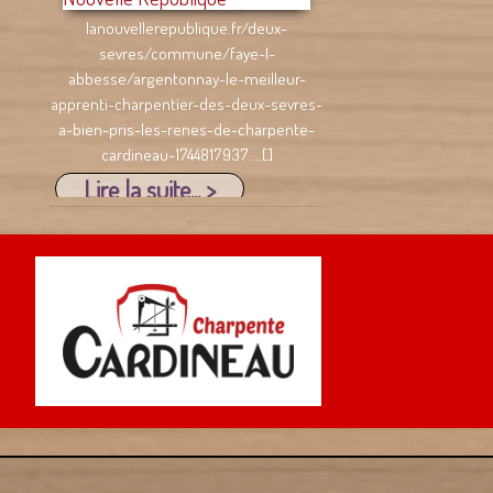
Lire la suite... >
Article Courrier de l'Ouest du
02.03.23
Une Tour coiffée pour des siécles. C'est
le titre choisi par le Courrier de ...[]
Lire la suite... >