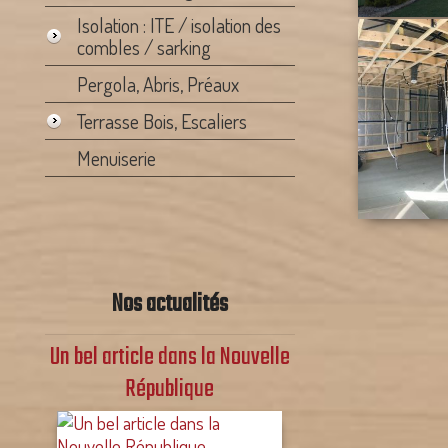
Isolation : ITE / isolation des
combles / sarking
Pergola, Abris, Préaux
Terrasse Bois, Escaliers
Menuiserie
Nos actualités
nouvelle activité
Après une formation en 2023, et la mise
à jour de notre assurance décennale, ...[]