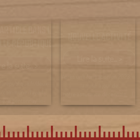
 ARTICLE DANS LA
NOUVELLE ACTIVITÉ
LLE RÉPUBLIQUE
Lire la suite... >
re la suite... >
Après une formation en 2023, et
llerepublique.fr/deux-
la mise à jour de
s/commune/faye-l-
notre assurance décennale, ...[]
se/argentonnay-le-
-apprenti-charpentier-
x-sevres-a-bien-pris-
enes-de-charpente-
eau-1744817937 ...[]