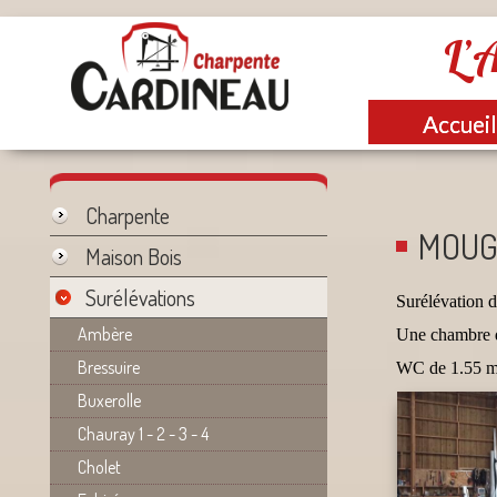
L’A
››
››
››
Accueil
Surélévations
Mougon
Accueil
Charpente
MOU
Maison Bois
Surélévations
Surélévation d
Ambère
Une chambre de
Bressuire
WC de 1.55 m²,
Buxerolle
Chauray 1 - 2 - 3 - 4
Cholet