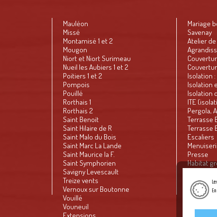
Mauléon
Mariage bo
Missé
Savenay
Montamisé 1 et 2
Atelier d
Mougon
Agrandiss
Niort et Niort Surimeau
Couvertur
Nueil les Aubiers 1 et 2
Couvertur
Poitiers 1 et 2
Isolation :
Pompois
combles /
Isolation
Pouillé
Isolation
Rorthais 1
ITE (isola
Rorthais 2
l'extérieur
Pergola, A
Saint Benoit
Terrasse B
Saint Hilaire de R
Terrasse 
Saint Malo du Bois
Escaliers
Saint Marc La Lande
Menuiser
Saint Maurice la F.
Presse
Saint Symphorien
Habitat gr
Savigny Levescault
63
Le Petit 
Treize vents
Courrier d
Le
Vernoux sur Boutonne
CO du 17.12
En
Vouillé
du coq
Bulletin m
Vouneuil
Galerie PI
Extensions
Création 