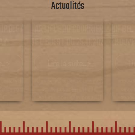
Actualités
TIPOLE À
ARTICLE DU COURRIER
UN BEL
AY
DE L'OUEST DU 25.11.2023
NOUVE
.. >
Lire la suite... >
Li
'univers du
Nous avions organisé une petit
lanouve
on sur plus
soirée pour présenter le
sevre
..[]
repreneur de l'entreprise ...[]
abbes
meilleur
des-deu
les-r
cardin