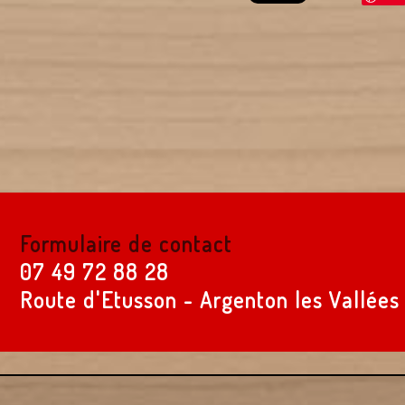
Formulaire de contact
07 49 72 88 28
Route d'Etusson - Argenton les Vallées