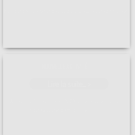
Une Tour coiffée pour des siécles. C'est le titre choisi par
le Courrier de ...[]
NOUVELLE ACTIVITÉ
Lire la suite... >
Après une formation en 2023, et la mise à jour de
notre assurance décennale, ...[]