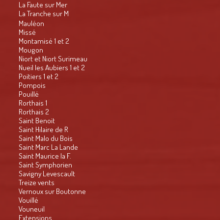
La Faute sur Mer
La Tranche sur M
Mauléon
Missé
Montamisé 1 et 2
Mougon
Niort et Niort Surimeau
Nueil les Aubiers 1 et 2
Poitiers 1 et 2
Pompois
Pouillé
Rorthais 1
Rorthais 2
Saint Benoit
Saint Hilaire de R
Saint Malo du Bois
Saint Marc La Lande
Saint Maurice la F.
Saint Symphorien
Savigny Levescault
Treize vents
Vernoux sur Boutonne
Vouillé
Vouneuil
Extensions