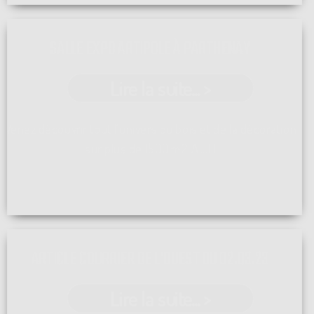
SALLE EXPO ARTIPOLE À PARTHENAY
Lire la suite... >
Venez découvrir tout l'univers du bois et de la décoration
sur plus de 1500 m2 A ...[]
ARTICLE COURRIER DE L'OUEST DU 02.03.23
Lire la suite... >