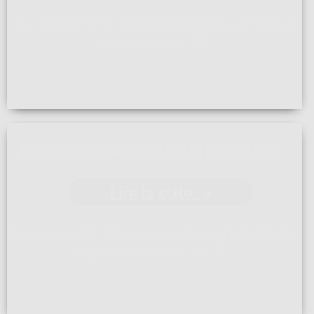
Les 5 et 6 juin 2026, l'équipe de Charpente Cardineau a
participé à la très ...[]
ARTICLE DU COURRIER DE L'OUEST DU 25.11.2023
Lire la suite... >
Nous avions organisé une petit soirée pour présenter le
repreneur de l'entreprise ...[]