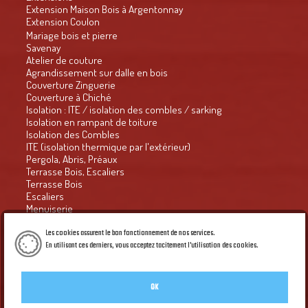
Extension Maison Bois à Argentonnay
Extension Coulon
Mariage bois et pierre
Savenay
Atelier de couture
Agrandissement sur dalle en bois
Couverture Zinguerie
Couverture à Chiché
Isolation : ITE / isolation des combles / sarking
Isolation en rampant de toiture
Isolation des Combles
ITE (isolation thermique par l'extérieur)
Pergola, Abris, Préaux
Terrasse Bois, Escaliers
Terrasse Bois
Escaliers
Menuiserie
Presse
Habitat groupé - Habitat naturel n° 63
Les cookies assurent le bon fonctionnement de nos services.
Le Petit Economiste
En utilisant ces derniers, vous acceptez tacitement l'utilisation des cookies.
en savoir Plus
Courrier de l'ouest 2016
CO du 17.12.16 : le retour de la croix et du coq
Bulletin municipal
OK
Galerie PIED DE PAGE du site
Création Créaprime