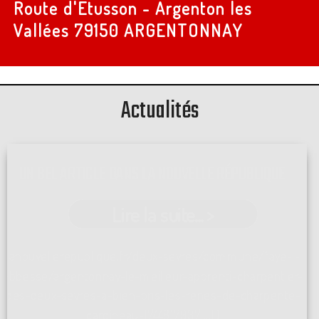
Route d'Etusson - Argenton les
Vallées
79150 ARGENTONNAY
Actualités
UN BEL ARTICLE DANS LA NOUVELLE RÉPUBLIQUE
Lire la suite... >
lanouvellerepublique.fr/deux-sevres/commune/faye-l-
abbesse/argentonnay-le-meilleur-apprenti-charpentier-
des-deux-sevres-a-bien-pris-les-renes-de-charpente-
cardineau-1744817937 ...[]