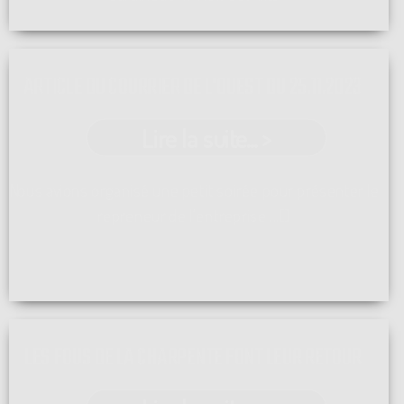
ARTICLE DU COURRIER DE L'OUEST DU 25.11.2023
Lire la suite... >
Nous avions organisé une petit soirée pour présenter le
repreneur de l'entreprise ...[]
LES FOUS DE LA CHARPENTE FONT LEUR RETOUR