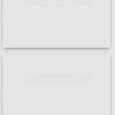
Lire la suite... >
Les 5 et 6 juin 2026, l'équipe de Charpente Cardineau a
participé à la très ...[]
L'ÉQUIPE
Lire la suite... >
L'équipe actuelle se compose de trois charpentiers et
trois apprentis ( absentes sur ...[]