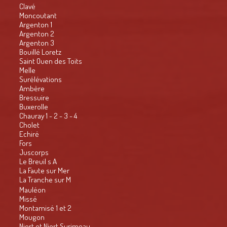
Clavé
Moncoutant
Argenton 1
Argenton 2
Argenton 3
Bouillé Loretz
Saint Ouen des Toits
Melle
Surélévations
Ambère
Bressuire
Buxerolle
Chauray 1 - 2 - 3 - 4
Cholet
Echiré
Fors
Juscorps
Le Breuil s A
La Faute sur Mer
La Tranche sur M
Mauléon
Missé
Montamisé 1 et 2
Mougon
Niort et Niort Surimeau