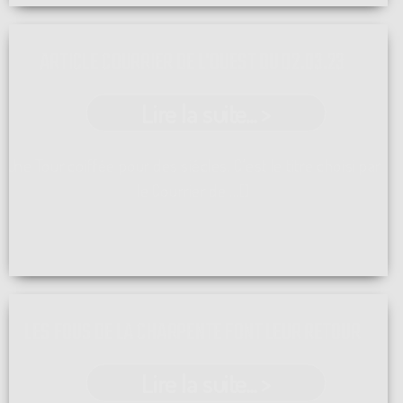
ARTICLE COURRIER DE L'OUEST DU 02.03.23
Lire la suite... >
Une Tour coiffée pour des siécles. C'est le titre choisi par
le Courrier de ...[]
LES FOUS DE LA CHARPENTE FONT LEUR RETOUR
Lire la suite... >