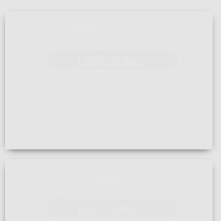
NOUVELLE ACTIVITÉ
Lire la suite... >
Après une formation en 2023, et la mise à jour de
notre assurance décennale, ...[]
L'ÉQUIPE
Lire la suite... >