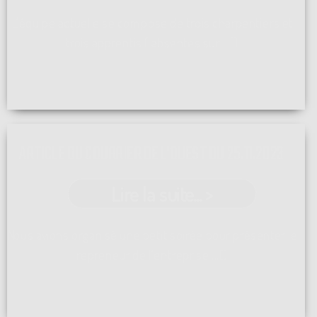
L'équipe actuelle se compose de trois charpentiers et
trois apprentis ( absentes sur ...[]
ARTICLE DU COURRIER DE L'OUEST DU 25.11.2023
Lire la suite... >
Nous avions organisé une petit soirée pour présenter le
repreneur de l'entreprise ...[]