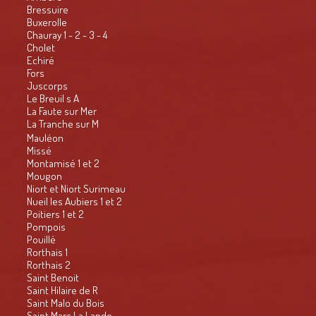
Bressuire
Buxerolle
Chauray 1 - 2 - 3 - 4
Cholet
Echiré
Fors
Juscorps
Le Breuil s A
La Faute sur Mer
La Tranche sur M
Mauléon
Missé
Montamisé 1 et 2
Mougon
Niort et Niort Surimeau
Nueil les Aubiers 1 et 2
Poitiers 1 et 2
Pompois
Pouillé
Rorthais 1
Rorthais 2
Saint Benoit
Saint Hilaire de R
Saint Malo du Bois
Saint Marc La Lande