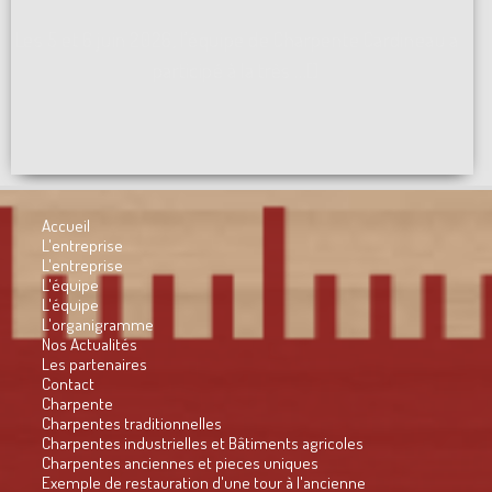
Les 5 et 6 juin 2026, l'équipe de Charpente Cardineau a
participé à la très ...[]
Accueil
L'entreprise
L'entreprise
L'équipe
L'équipe
L'organigramme
Nos Actualités
Les partenaires
Contact
Charpente
Charpentes traditionnelles
Charpentes industrielles et Bâtiments agricoles
Charpentes anciennes et pieces uniques
Exemple de restauration d'une tour à l'ancienne