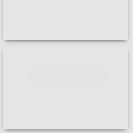
Une Tour coiffée pour des siécles. C'est le titre choisi par
le Courrier de ...[]
UN BEL ARTICLE DANS LA NOUVELLE RÉPUBLIQUE
Lire la suite... >
lanouvellerepublique.fr/deux-sevres/commune/faye-l-
abbesse/argentonnay-le-meilleur-apprenti-charpentier-
des-deux-sevres-a-bien-pris-les-renes-de-charpente-
cardineau-1744817937 ...[]