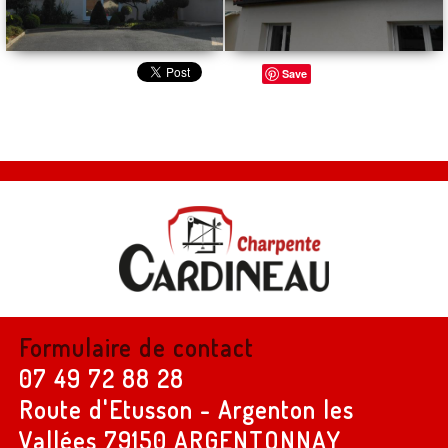
Save
Formulaire de contact
07 49 72 88 28
Route d'Etusson - Argenton les
Vallées
79150 ARGENTONNAY