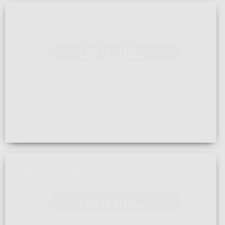
LES FOUS DE LA CHARPENTE FONT LEUR RETOUR
Lire la suite... >
Les 5 et 6 juin 2026, l'équipe de Charpente Cardineau a
participé à la très ...[]
ARTICLE COURRIER DE L'OUEST DU 02.03.23
Lire la suite... >