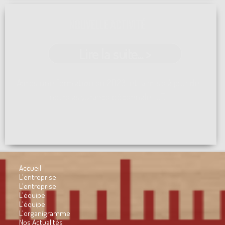
NOUVELLE ACTIVITÉ
Lire la suite... >
Après une formation en 2023, et la mise à jour de
notre assurance décennale, ...[]
Accueil
L'entreprise
L'entreprise
L'équipe
L'équipe
L'organigramme
Nos Actualités