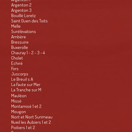
Argenton 2
Argenton 3
Bouillé Loretz
Saint Ouen des Toits
Melle
Surélévations
Ambère
Bressuire
Buxerolle
Chauray 1 - 2 - 3 - 4
Cholet
Echiré
Fors
Juscorps
Le Breuil s A
La Faute sur Mer
La Tranche sur M
Mauléon
Missé
Montamisé 1 et 2
Mougon
Niort et Niort Surimeau
Nueil les Aubiers 1 et 2
Poitiers 1 et 2