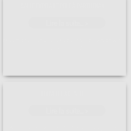
SALLE EXPO ARTIPOLE À PARTHENAY
Lire la suite... >
Venez découvrir tout l'univers du bois et de la décoration
sur plus de 1500 m2 A ...[]
NOUVELLE ACTIVITÉ
Lire la suite... >
Après une formation en 2023, et la mise à jour de