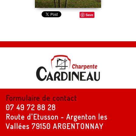
Save
Formulaire de contact
07 49 72 88 28
Route d'Etusson - Argenton les
Vallées
79150 ARGENTONNAY