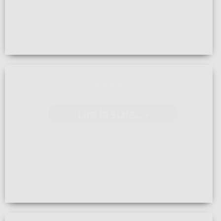
notre assurance décennale, ...[]
L'ÉQUIPE
Lire la suite... >
L'équipe actuelle se compose de trois charpentiers et
trois apprentis ( absentes sur ...[]