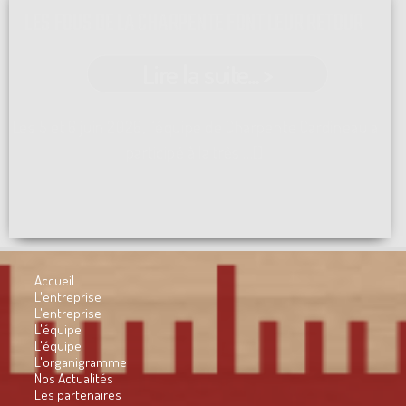
LES FOUS DE LA CHARPENTE FONT LEUR RETOUR
Lire la suite... >
Les 5 et 6 juin 2026, l'équipe de Charpente Cardineau a
participé à la très ...[]
Accueil
L'entreprise
L'entreprise
L'équipe
L'équipe
L'organigramme
Nos Actualités
Les partenaires