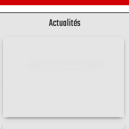
Actualités
ARTICLE DU COURRIER DE L'OUEST DU 25.11.2023
Lire la suite... >
Nous avions organisé une petit soirée pour présenter le
repreneur de l'entreprise ...[]