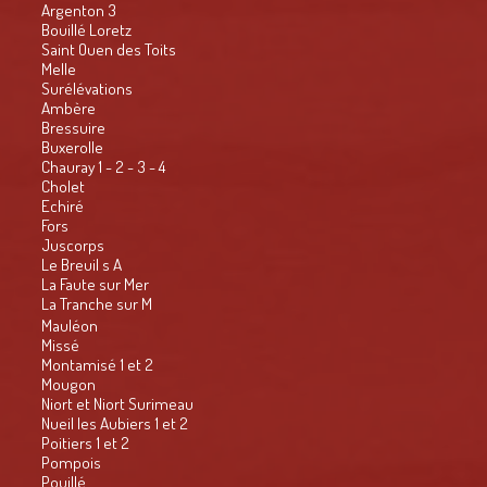
Argenton 3
Bouillé Loretz
Saint Ouen des Toits
Melle
Surélévations
Ambère
Bressuire
Buxerolle
Chauray 1 - 2 - 3 - 4
Cholet
Echiré
Fors
Juscorps
Le Breuil s A
La Faute sur Mer
La Tranche sur M
Mauléon
Missé
Montamisé 1 et 2
Mougon
Niort et Niort Surimeau
Nueil les Aubiers 1 et 2
Poitiers 1 et 2
Pompois
Pouillé